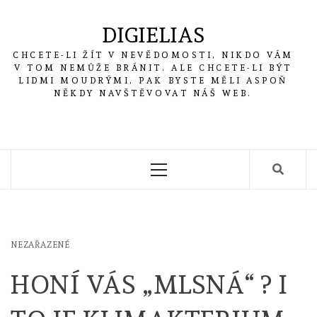
Skip
to
DIGIELIAS
content
CHCETE-LI ŽÍT V NEVĚDOMOSTI, NIKDO VÁM
V TOM NEMŮŽE BRÁNIT. ALE CHCETE-LI BÝT
LIDMI MOUDRÝMI, PAK BYSTE MĚLI ASPOŇ
NĚKDY NAVŠTĚVOVAT NÁŠ WEB.
Primary
Menu
NEZAŘAZENÉ
HONÍ VÁS „MLSNÁ“ ? I