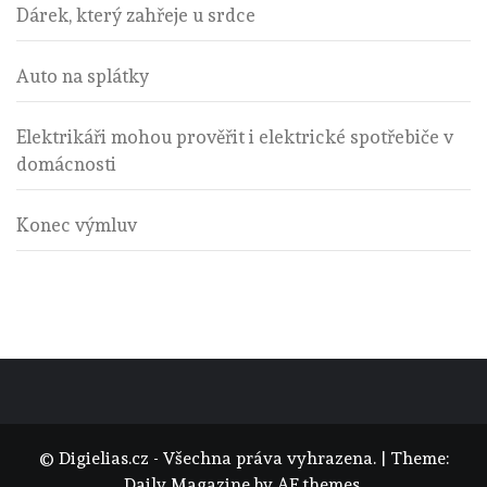
Dárek, který zahřeje u srdce
Auto na splátky
Elektrikáři mohou prověřit i elektrické spotřebiče v
domácnosti
Konec výmluv
© Digielias.cz - Všechna práva vyhrazena.
|
Theme:
Daily Magazine
by
AF themes
.