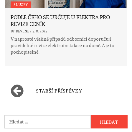
SLUŽBY
PODLE ČEHO SE URČUJE U ELEKTRA PRO
REVIZE CENÍK
BY
DEVENE
/
5. 8. 2025
V naprosté většině případů odborníci doporučují
pravidelné revize elektroinstalace na domě. A je to
pochopitelné,
Navigace
STARŠÍ PŘÍSPĚVKY
pro
příspěvky
Vyhledávání