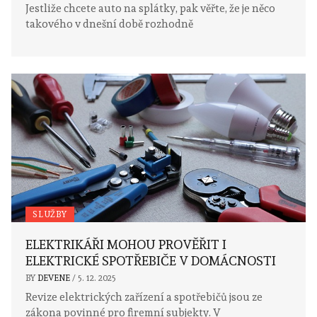
Jestliže chcete auto na splátky, pak věřte, že je něco
takového v dnešní době rozhodně
SLUŽBY
ELEKTRIKÁŘI MOHOU PROVĚŘIT I
ELEKTRICKÉ SPOTŘEBIČE V DOMÁCNOSTI
BY
DEVENE
/
5. 12. 2025
Revize elektrických zařízení a spotřebičů jsou ze
zákona povinné pro firemní subjekty. V