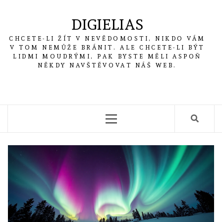
Skip
to
DIGIELIAS
content
CHCETE-LI ŽÍT V NEVĚDOMOSTI, NIKDO VÁM
V TOM NEMŮŽE BRÁNIT. ALE CHCETE-LI BÝT
LIDMI MOUDRÝMI, PAK BYSTE MĚLI ASPOŇ
NĚKDY NAVŠTĚVOVAT NÁŠ WEB.
Primary
Menu