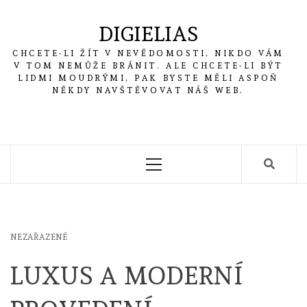
Skip
to
DIGIELIAS
content
CHCETE-LI ŽÍT V NEVĚDOMOSTI, NIKDO VÁM
V TOM NEMŮŽE BRÁNIT. ALE CHCETE-LI BÝT
LIDMI MOUDRÝMI, PAK BYSTE MĚLI ASPOŇ
NĚKDY NAVŠTĚVOVAT NÁŠ WEB.
Primary
Menu
NEZAŘAZENÉ
LUXUS A MODERNÍ