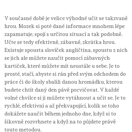
V současné době je velice výhodné učit se takzvaně
hrou. Mozek si poté dané informace mnohem lépe
zapamatuje, spojí s určitou situací a tak podobně.
Učte se tedy efektivně, zábavně, zkrátka hrou.
Existuje spousta
slovíček angličtina
, spoustu z nich
se jich ale můžete naučit pomocí zábavných
kartiček, které můžete mít neustále u sebe. Je to
prosté, stačí, abyste si rán před svým odchodem do
práce či do školy sbalili danou hromádku, kterou
budete chtít daný den pávě pocvičovat. V každé
volné chvilce si ji můžete vytáhnout a učit se. Je to
rychlé, efektivní a až překvapující, kolik se toho
dokážete naučit během jednoho dne, když si to
šikovně rozvrhnete a když na to půjdete právě
touto metodou.