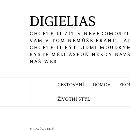
Skip
to
DIGIELIAS
content
CHCETE-LI ŽÍT V NEVĚDOMOSTI
VÁM V TOM NEMŮŽE BRÁNIT. A
CHCETE-LI BÝT LIDMI MOUDRÝM
BYSTE MĚLI ASPOŇ NĚKDY NAV
NÁŠ WEB.
CESTOVÁNÍ
DOMOV
EKO
ŽIVOTNÍ STYL
NEZAŘAZENÉ