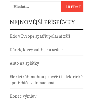
Vyhledávání
NEJNOVĚJŠÍ PŘÍSPĚVKY
Kde v Evropě spatřit polární záři
Dárek, který zahřeje u srdce
Auto na splátky
Elektrikáři mohou prověřit i elektrické
spotřebiče v domácnosti
Konec výmluv