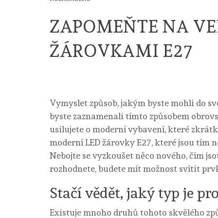
ZAPOMEŇTE NA VEL
ŽÁROVKAMI E27
Vymyslet způsob, jakým byste mohli do své
byste zaznamenali tímto způsobem obrovský
usilujete o moderní vybavení, které zkrátka 
moderní
LED žárovky E27
, které jsou tím 
Nebojte se vyzkoušet něco nového, čím js
rozhodnete, budete mít možnost svítit prvky
Stačí vědět, jaký typ je pr
Existuje mnoho druhů tohoto skvělého způs