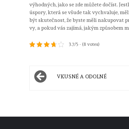
výhodných, jako se zde můžete dočíst. Jes
úspory, která se všude tak vychvaluje, mě
být skutečnost, že byste měli nakupovat p
vy, a pokud vás zajímá, jakým způsobem můž
3.7/5 - (8 votes)
Navigace
VKUSNÉ A ODOLNÉ
pro
příspěvek