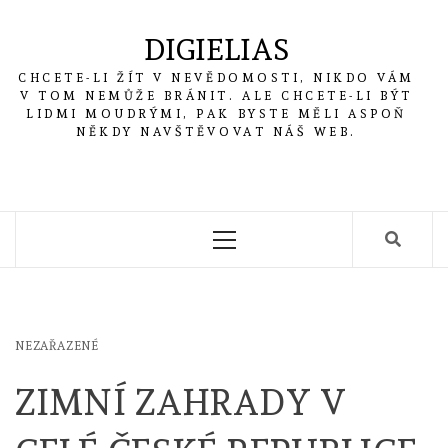
Skip
to
DIGIELIAS
content
CHCETE-LI ŽÍT V NEVĚDOMOSTI, NIKDO VÁM
V TOM NEMŮŽE BRÁNIT. ALE CHCETE-LI BÝT
LIDMI MOUDRÝMI, PAK BYSTE MĚLI ASPOŇ
NĚKDY NAVŠTĚVOVAT NÁŠ WEB.
Primary
Menu
NEZAŘAZENÉ
ZIMNÍ ZAHRADY V