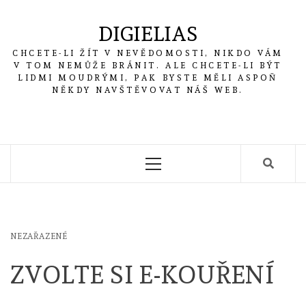
Skip
to
DIGIELIAS
content
CHCETE-LI ŽÍT V NEVĚDOMOSTI, NIKDO VÁM
V TOM NEMŮŽE BRÁNIT. ALE CHCETE-LI BÝT
LIDMI MOUDRÝMI, PAK BYSTE MĚLI ASPOŇ
NĚKDY NAVŠTĚVOVAT NÁŠ WEB.
Primary
Menu
NEZAŘAZENÉ
ZVOLTE SI E-KOUŘENÍ