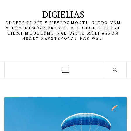
Skip
to
DIGIELIAS
content
CHCETE-LI ŽÍT V NEVĚDOMOSTI, NIKDO VÁM
V TOM NEMŮŽE BRÁNIT. ALE CHCETE-LI BÝT
LIDMI MOUDRÝMI, PAK BYSTE MĚLI ASPOŇ
NĚKDY NAVŠTĚVOVAT NÁŠ WEB.
Primary
Menu