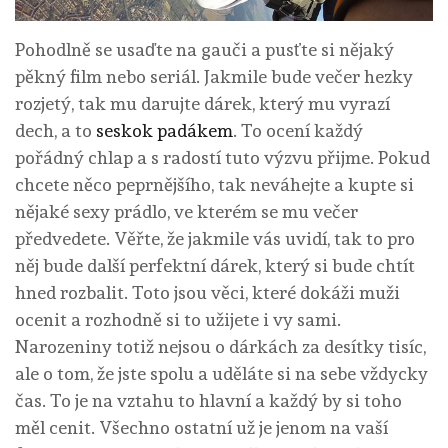
Pohodlně se usaďte na gauči a pusťte si nějaký
pěkný film nebo seriál. Jakmile bude večer hezky
rozjetý, tak mu darujte dárek, který mu vyrazí
dech, a to
seskok padákem
. To ocení každý
pořádný chlap a s radostí tuto výzvu přijme.
Pokud
chcete něco peprnějšího, tak neváhejte a kupte si
nějaké sexy prádlo, ve kterém se mu večer
předvedete. Věřte, že jakmile vás uvidí, tak to pro
něj bude další perfektní dárek, který si bude chtít
hned rozbalit. Toto jsou věci, které dokáži muži
ocenit a rozhodně si to užijete i vy sami.
Narozeniny totiž nejsou o dárkách za desítky tisíc,
ale o tom, že jste spolu a uděláte si na sebe vždycky
čas. To je na vztahu to hlavní a každý by si toho
měl cenit. Všechno ostatní už je jenom na vaší