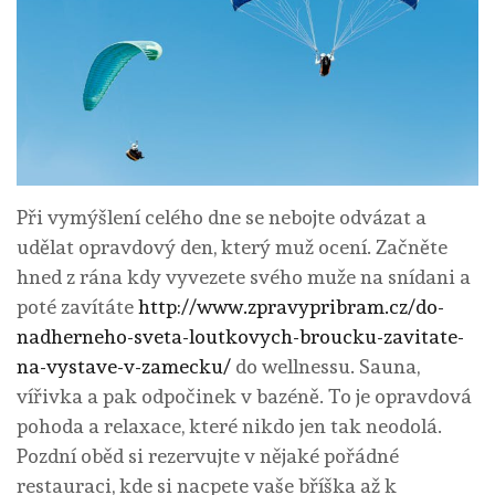
Při vymýšlení celého dne se nebojte odvázat a
udělat opravdový den, který muž ocení. Začněte
hned z rána kdy vyvezete svého muže na snídani a
poté zavítáte
http://www.zpravypribram.cz/do-
nadherneho-sveta-loutkovych-broucku-zavitate-
na-vystave-v-zamecku/
do wellnessu. Sauna,
vířivka a pak odpočinek v bazéně. To je opravdová
pohoda a relaxace, které nikdo jen tak neodolá.
Pozdní oběd si rezervujte v nějaké pořádné
restauraci, kde si nacpete vaše bříška až k