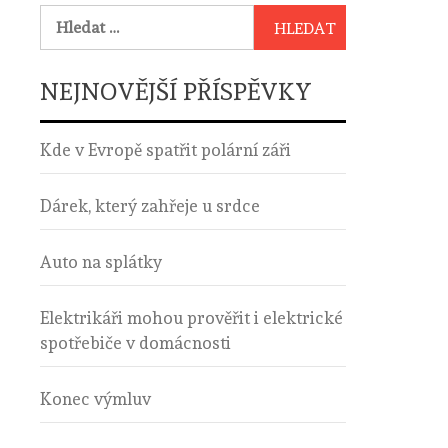
Vyhledávání
NEJNOVĚJŠÍ PŘÍSPĚVKY
Kde v Evropě spatřit polární záři
Dárek, který zahřeje u srdce
Auto na splátky
Elektrikáři mohou prověřit i elektrické
spotřebiče v domácnosti
Konec výmluv