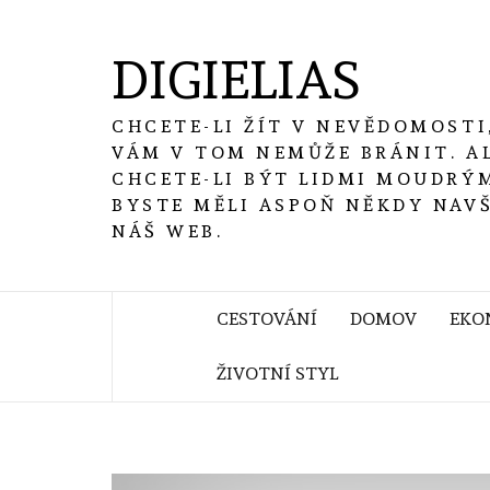
Skip
to
DIGIELIAS
content
CHCETE-LI ŽÍT V NEVĚDOMOSTI
VÁM V TOM NEMŮŽE BRÁNIT. A
CHCETE-LI BÝT LIDMI MOUDRÝM
BYSTE MĚLI ASPOŇ NĚKDY NAV
NÁŠ WEB.
CESTOVÁNÍ
DOMOV
EKO
ŽIVOTNÍ STYL