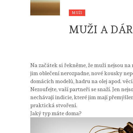
MUŽI
MUŽI A DÁ
Na začátek si řekněme, že muži nejsou na
jim oblečení nerozpadne, nové kousky nepot
domácích modelů, hadru na olej apod. věcí
Nezoufejte, vaší partneři se snaží. Jen nej
nechávají indicie, které jim mají přemýšle
praktická stvoření.
Jaký typ máte doma?