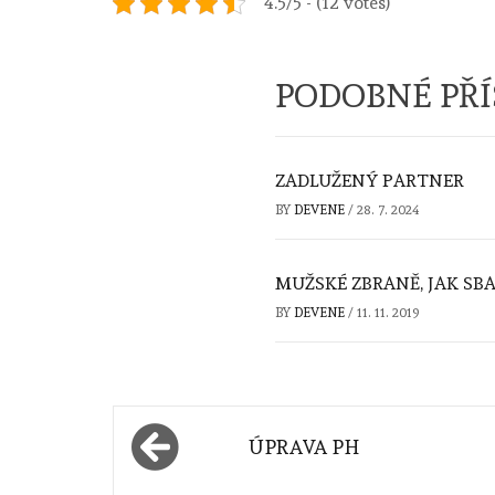
4.5/5 - (12 votes)
PODOBNÉ PŘ
ZADLUŽENÝ PARTNER
BY
DEVENE
/
28. 7. 2024
MUŽSKÉ ZBRANĚ, JAK SB
BY
DEVENE
/
11. 11. 2019
Navigace
ÚPRAVA PH
pro