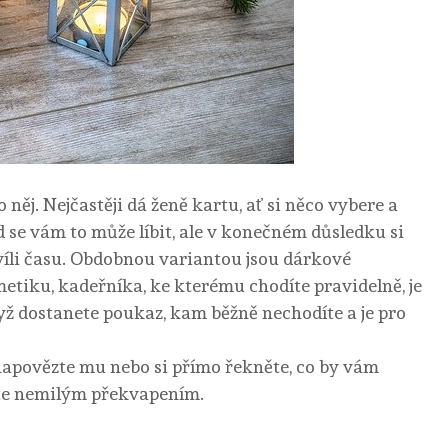
něj. Nejčastěji dá ženě kartu, ať si něco vybere a
d se vám to může líbit, ale v konečném důsledku si
víli času. Obdobnou variantou jsou dárkové
tiku, kadeřníka, ke kterému chodíte pravidelně, je
yž dostanete poukaz, kam běžně nechodíte a je pro
e, napovězte mu nebo si přímo řekněte, co by vám
ejte nemilým překvapením.