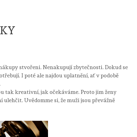
RKY
 nákupy stvořeni. Nenakupují zbytečnosti. Dokud se
řebují. I poté ale najdou uplatnění, ať v podobě
.
sou tak kreativní, jak očekáváme. Proto jim ženy
ní ulehčit. Uvědomme si, že muži jsou převážně