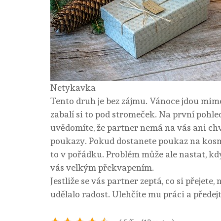
Netykavka
Tento druh je bez zájmu. Vánoce jdou mimo 
zabalí si to pod stromeček. Na první pohle
uvědomíte, že partner nemá na vás ani ch
poukazy. Pokud dostanete poukaz na kosme
to v pořádku. Problém může ale nastat, kd
vás velkým překvapením.
Jestliže se vás partner zeptá, co si přejet
udělalo radost. Ulehčíte mu práci a před