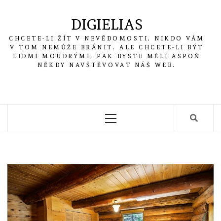
Skip
to
DIGIELIAS
content
CHCETE-LI ŽÍT V NEVĚDOMOSTI, NIKDO VÁM
V TOM NEMŮŽE BRÁNIT. ALE CHCETE-LI BÝT
LIDMI MOUDRÝMI, PAK BYSTE MĚLI ASPOŇ
NĚKDY NAVŠTĚVOVAT NÁŠ WEB.
Primary
Menu