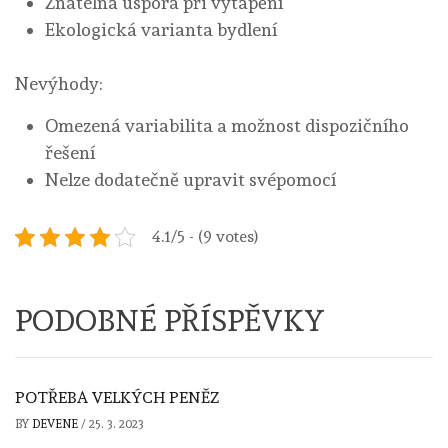
Znatelná úspora při vytápění
Ekologická varianta bydlení
Nevýhody:
Omezená variabilita a možnost dispozičního
řešení
Nelze dodatečně upravit svépomocí
4.1/5 - (9 votes)
PODOBNÉ PŘÍSPĚVKY
POTŘEBA VELKÝCH PENĚZ
BY
DEVENE
/
25. 3. 2023