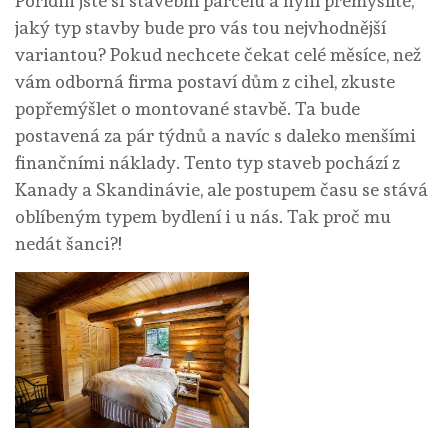
Pořídili jste si stavební parcelu a nyní přemýšlíte,
jaký typ stavby bude pro vás tou nejvhodnější
variantou? Pokud nechcete čekat celé měsíce, než
vám odborná firma postaví dům z cihel, zkuste
popřemýšlet o montované stavbě. Ta bude
postavená za pár týdnů a navíc s daleko menšími
finančními náklady. Tento typ staveb pochází z
Kanady a Skandinávie, ale postupem času se stává
oblíbeným typem bydlení i u nás. Tak proč mu
nedát šanci?!