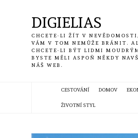
Skip
to
DIGIELIAS
content
CHCETE-LI ŽÍT V NEVĚDOMOSTI
VÁM V TOM NEMŮŽE BRÁNIT. A
CHCETE-LI BÝT LIDMI MOUDRÝM
BYSTE MĚLI ASPOŇ NĚKDY NAV
NÁŠ WEB.
CESTOVÁNÍ
DOMOV
EKO
ŽIVOTNÍ STYL