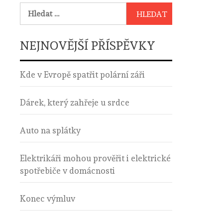
Vyhledávání
NEJNOVĚJŠÍ PŘÍSPĚVKY
Kde v Evropě spatřit polární záři
Dárek, který zahřeje u srdce
Auto na splátky
Elektrikáři mohou prověřit i elektrické
spotřebiče v domácnosti
Konec výmluv