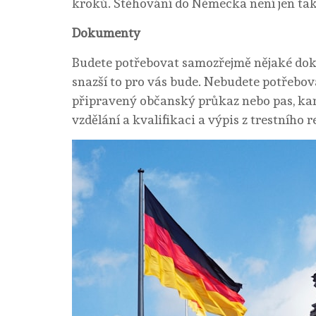
kroků. Stěhování do Německa není jen tak
Dokumenty
Budete potřebovat samozřejmě nějaké dok
snazší to pro vás bude. Nebudete potřebova
připravený občanský průkaz nebo pas, kart
vzdělání a kvalifikaci a výpis z trestního r