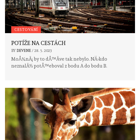
CESTOVÁNÍ
POTÍŽE NA CESTÁCH
BY
DEVENE
/
28. 5. 2023
MoÅ¾nÃ¡ by to dÅ™Ã­ve tak nebylo. NÄ›kdo
neznalÃ½ potÅ™eboval z bodu A do bodu B.