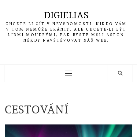
Skip
to
DIGIELIAS
content
CHCETE-LI ŽÍT V NEVĚDOMOSTI, NIKDO VÁM
V TOM NEMŮŽE BRÁNIT. ALE CHCETE-LI BÝT
LIDMI MOUDRÝMI, PAK BYSTE MĚLI ASPOŇ
NĚKDY NAVŠTĚVOVAT NÁŠ WEB.
Primary
Menu
CESTOVÁNÍ