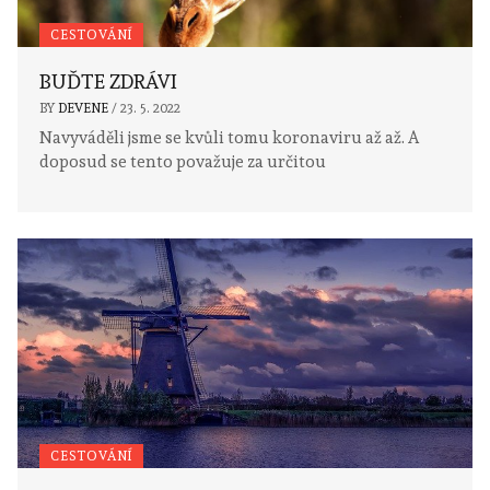
CESTOVÁNÍ
BUĎTE ZDRÁVI
BY
DEVENE
/
23. 5. 2022
Navyváděli jsme se kvůli tomu koronaviru až až. A
doposud se tento považuje za určitou
CESTOVÁNÍ