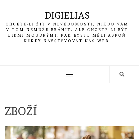
Skip
to
DIGIELIAS
content
CHCETE-LI ŽÍT V NEVĚDOMOSTI, NIKDO VÁM
V TOM NEMŮŽE BRÁNIT. ALE CHCETE-LI BÝT
LIDMI MOUDRÝMI, PAK BYSTE MĚLI ASPOŇ
NĚKDY NAVŠTĚVOVAT NÁŠ WEB.
Primary
Menu
ZBOŽÍ