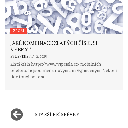
ZBOŽÍ
JAKÉ KOMBINACE ZLATÝCH ČÍSEL SI
VYBRAT
BY
DEVENE
/
13. 2. 2025
Zlatá čísla https://www.vipcisla.cz/ mobilních
telefonů nejsou ničím novým ani výjimečným. Někteří
lidé touží po tom
Navigace
STARŠÍ PŘÍSPĚVKY
pro