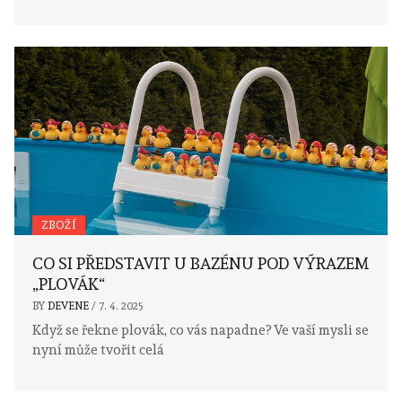
ZBOŽÍ
CO SI PŘEDSTAVIT U BAZÉNU POD VÝRAZEM
„PLOVÁK“
BY
DEVENE
/
7. 4. 2025
Když se řekne plovák, co vás napadne? Ve vaší mysli se
nyní může tvořit celá