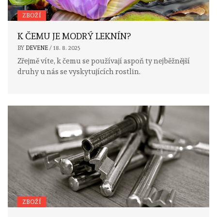
ZBOŽÍ
K ČEMU JE MODRÝ LEKNÍN?
BY
DEVENE
/
18. 8. 2025
Zřejmě víte, k čemu se používají aspoň ty nejběžnější
druhy u nás se vyskytujících rostlin.
ZBOŽÍ