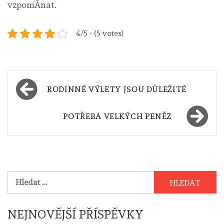
vzpomÃ­nat.
4/5 - (5 votes)
Navigace
RODINNÉ VÝLETY JSOU DŮLEŽITÉ
pro
příspěvek
POTŘEBA VELKÝCH PENĚZ
Vyhledávání
NEJNOVĚJŠÍ PŘÍSPĚVKY