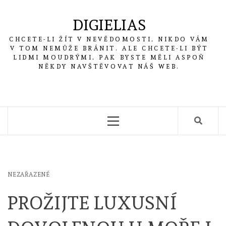
Skip
to
DIGIELIAS
content
CHCETE-LI ŽÍT V NEVĚDOMOSTI, NIKDO VÁM
V TOM NEMŮŽE BRÁNIT. ALE CHCETE-LI BÝT
LIDMI MOUDRÝMI, PAK BYSTE MĚLI ASPOŇ
NĚKDY NAVŠTĚVOVAT NÁŠ WEB.
Primary
Menu
NEZAŘAZENÉ
PROŽIJTE LUXUSNÍ