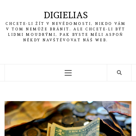
Skip
to
DIGIELIAS
content
CHCETE-LI ŽÍT V NEVĚDOMOSTI, NIKDO VÁM
V TOM NEMŮŽE BRÁNIT. ALE CHCETE-LI BÝT
LIDMI MOUDRÝMI, PAK BYSTE MĚLI ASPOŇ
NĚKDY NAVŠTĚVOVAT NÁŠ WEB.
Primary
Menu