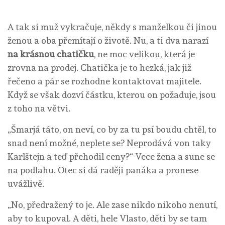
A tak si muž vykračuje, někdy s manželkou či jinou
ženou a oba přemítají o životě. Nu, a ti dva narazí
na krásnou chatičku
, ne moc velikou, která je
zrovna na prodej. Chatička je to hezká, jak již
řečeno a pár se rozhodne kontaktovat majitele.
Když se však dozví částku, kterou on požaduje, jsou
z toho na větvi.
„Šmarjá táto, on neví, co by za tu psí boudu chtěl, to
snad není možné, neplete se? Neprodává von taky
Karlštejn a teď přehodil ceny?“ Vece žena a sune se
na podlahu. Otec si dá raději panáka a pronese
uvážlivě.
„No, předražený to je. Ale zase nikdo nikoho nenutí,
aby to kupoval. A děti, hele Vlasto, děti by se tam