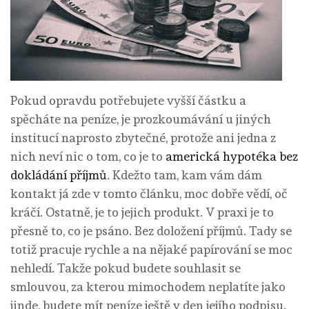
Pokud opravdu potřebujete vyšší částku a
spěcháte na peníze, je prozkoumávání u jiných
institucí naprosto zbytečné, protože ani jedna z
nich neví nic o tom, co je to
americká hypotéka bez
dokládání příjmů
. Kdežto tam, kam vám dám
kontakt já zde v tomto článku, moc dobře vědí, oč
kráčí. Ostatně, je to jejich produkt. V praxi je to
přesně to, co je psáno. Bez doložení příjmů. Tady se
totiž pracuje rychle a na nějaké papírování se moc
nehledí. Takže pokud budete souhlasit se
smlouvou, za kterou mimochodem neplatíte jako
jinde, budete mít peníze ještě v den jejího podpisu.