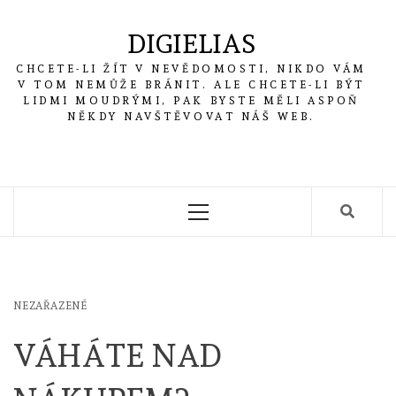
Skip
to
DIGIELIAS
content
CHCETE-LI ŽÍT V NEVĚDOMOSTI, NIKDO VÁM
V TOM NEMŮŽE BRÁNIT. ALE CHCETE-LI BÝT
LIDMI MOUDRÝMI, PAK BYSTE MĚLI ASPOŇ
NĚKDY NAVŠTĚVOVAT NÁŠ WEB.
Primary
Menu
NEZAŘAZENÉ
VÁHÁTE NAD