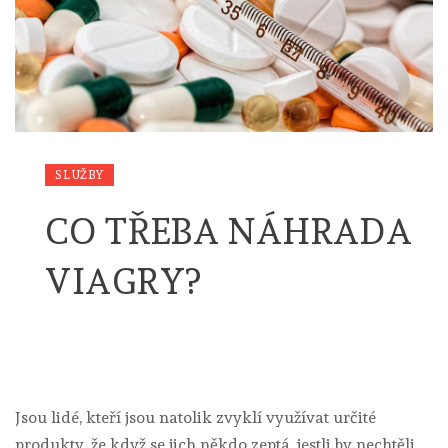
SLUŽBY
CO TŘEBA NÁHRADA
VIAGRY?
Jsou lidé, kteří jsou natolik zvyklí využívat určité
produkty, že když se jich někdo zeptá, jestli by nechtěli