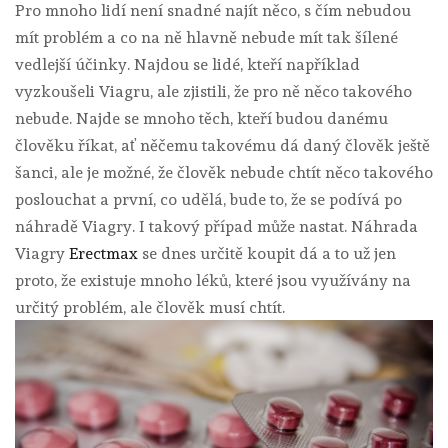
Pro mnoho lidí není snadné najít něco, s čím nebudou
mít problém a co na ně hlavně nebude mít tak šílené
vedlejší účinky.
Najdou se lidé, kteří například
vyzkoušeli Viagru, ale zjistili, že pro ně něco takového
nebude. Najde se mnoho těch, kteří budou danému
člověku říkat, ať něčemu takovému dá daný člověk ještě
šanci, ale je možné, že člověk nebude chtít něco takového
poslouchat a první, co udělá, bude to, že se podívá po
náhradě Viagry. I takový případ může nastat.
Náhrada
Viagry
Erectmax
se dnes určitě koupit dá a to už jen
proto, že existuje mnoho léků, které jsou využívány na
určitý problém, ale člověk musí chtít.