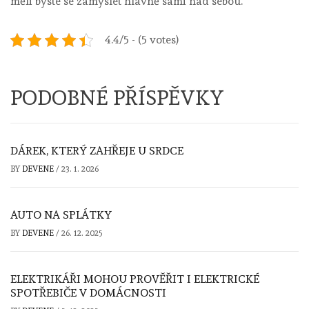
měli byste se zamyslet hlavně sami nad sebou.
4.4/5 - (5 votes)
PODOBNÉ PŘÍSPĚVKY
DÁREK, KTERÝ ZAHŘEJE U SRDCE
BY
DEVENE
/
23. 1. 2026
AUTO NA SPLÁTKY
BY
DEVENE
/
26. 12. 2025
ELEKTRIKÁŘI MOHOU PROVĚŘIT I ELEKTRICKÉ
SPOTŘEBIČE V DOMÁCNOSTI