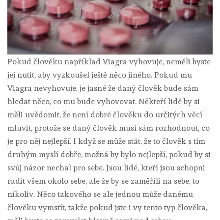
Pokud člověku například Viagra vyhovuje, neměli byste
jej nutit, aby vyzkoušel ještě něco jiného. Pokud mu
Viagra nevyhovuje, je jasné že daný člověk bude sám
hledat něco, co mu bude vyhovovat.
Někteří lidé by si
měli uvědomit, že není dobré člověku do určitých věcí
mluvit, protože se daný člověk musí sám rozhodnout, co
je pro něj nejlepší.
I když se může stát, že to člověk s tím
druhým myslí dobře, možná by bylo nejlepší, pokud by si
svůj názor nechal pro sebe.
Jsou lidé, kteří jsou schopni
radit všem okolo sebe, ale že by se zaměřili na sebe, to
nikoliv. Něco takového se ale jednou může danému
člověku vymstít, takže pokud jste i vy tento typ člověka,