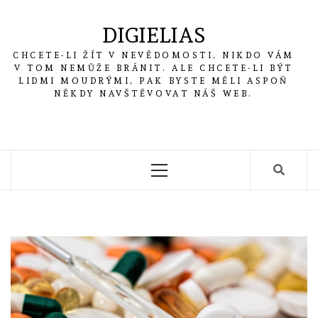
Skip
to
DIGIELIAS
content
CHCETE-LI ŽÍT V NEVĚDOMOSTI, NIKDO VÁM
V TOM NEMŮŽE BRÁNIT. ALE CHCETE-LI BÝT
LIDMI MOUDRÝMI, PAK BYSTE MĚLI ASPOŇ
NĚKDY NAVŠTĚVOVAT NÁŠ WEB.
Primary
Menu