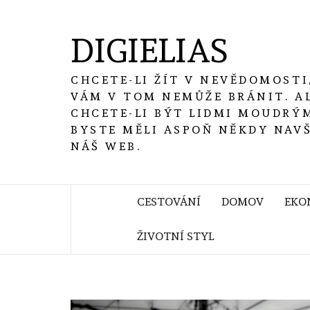
Skip
to
DIGIELIAS
content
CHCETE-LI ŽÍT V NEVĚDOMOSTI
VÁM V TOM NEMŮŽE BRÁNIT. A
CHCETE-LI BÝT LIDMI MOUDRÝM
BYSTE MĚLI ASPOŇ NĚKDY NAV
NÁŠ WEB.
CESTOVÁNÍ
DOMOV
EKO
ŽIVOTNÍ STYL