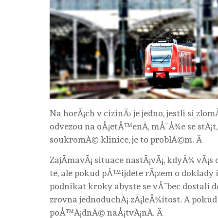
Na horÃ¡ch v cizinÄ› je jedno, jestli si z
odvezou na oÅ¡etÅ™enÃ­, mÅ¯Å¾e se stÃ¡t,
soukromÃ© klinice, je to problÃ©m. Â
ZajÃ­mavÃ¡ situace nastÃ¡vÃ¡, kdyÅ¾ vÃ¡s
te, ale pokud pÅ™ijdete rÃ¡zem o doklady 
podnikat kroky abyste se vÅ¯bec dostali 
zrovna jednoduchÃ¡ zÃ¡leÅ¾itost. A pokud 
poÅ™Ã¡dnÃ© naÅ¡tvÃ¡nÃ­. Â