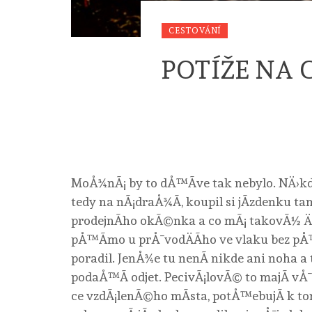
CESTOVÁNÍ
POTÍŽE NA 
MoÅ¾nÃ¡ by to dÅ™Ã­ve tak nebylo. NÄ›kd
tedy na nÃ¡draÅ¾Ã­, koupil si jÃ­zdenku ta
prodejnÃ­ho okÃ©nka a co mÃ¡ takovÃ½ Älov
pÅ™Ã­mo u prÅ¯vodÄÃ­ho ve vlaku bez pÅ™
poradil. JenÅ¾e tu nenÃ­ nikde ani noha 
podaÅ™Ã­ odjet. PecivÃ¡lovÃ© to majÃ­ vÅ
ce vzdÃ¡lenÃ©ho mÃ­sta, potÅ™ebujÃ­ k to