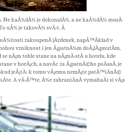
em. Ne kaÅ¾dÃ½ je dokonalÃ½, a ne kaÅ¾dÃ½ musÃ­
To uÅ¾ je takovÃ½ svÄ›t. Â
loÅ¾itosti zakoupenÃ­ jÃ­zdenek, napÅ™Ã­klad v
mohou vzniknout i jen Å¡patnÃ½m doÅ¡lÃ¡pnutÃ­m,
 se nÃ¡m tohle stane na nÃ¡mÄ›stÃ­ u hotelu, kde
 stane v horÃ¡ch, a navÃ­c za Å¡patnÃ©ho poÄasÃ­, je
pokud jeÅ¡tÄ› k tomu vÅ¡emu nemÃ¡te patÅ™iÄnÃ©
Å¾Ã­te. A vÄ›Å™te, Å¾e zahraniÄnÃ­ vymahaÄi si vÃ¡s