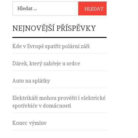
Vyhledávání
NEJNOVĚJŠÍ PŘÍSPĚVKY
Kde v Evropě spatřit polární záři
Dárek, který zahřeje u srdce
Auto na splátky
Elektrikáři mohou prověřit i elektrické
spotřebiče v domácnosti
Konec výmluv