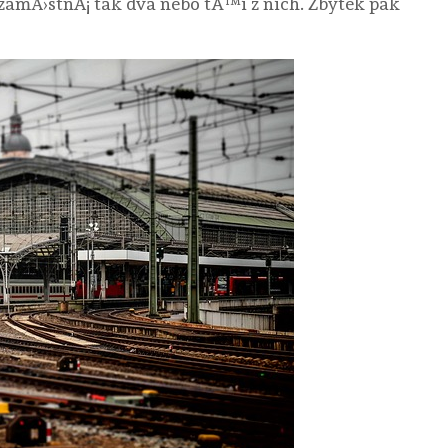
 zamÄ›stnÃ¡ tak dva nebo tÅ™i z nich. Zbytek pak