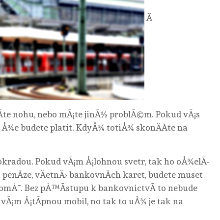
Â
lomÃ­te nohu, nebo mÃ¡te jinÃ½ problÃ©m. Pokud vÃ¡s
 Å¾e budete platit. KdyÅ¾ totiÅ¾ skonÄÃ­te na
 okradou. Pokud vÃ¡m Å¡lohnou svetr, tak ho oÅ¾elÃ­
i penÃ­ze, vÄetnÄ› bankovnÃ­ch karet, budete muset
domÅ¯. Bez pÅ™Ã­stupu k bankovnictvÃ­ to nebude
vÃ¡m Å¡tÃ­pnou mobil, no tak to uÅ¾ je tak na