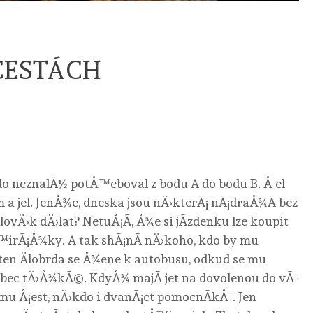
CESTÁCH
o neznalÃ½ potÅ™eboval z bodu A do bodu B. Å el
m a jel. JenÅ¾e, dneska jsou nÄ›kterÃ¡ nÃ¡draÅ¾Ã­ bez
Ä›k dÄ›lat? NetuÅ¡Ã­, Å¾e si jÃ­zdenku lze koupit
irÃ¡Å¾ky. A tak shÃ¡nÃ­ nÄ›koho, kdo by mu
a ten Älobrda se Å¾ene k autobusu, odkud se mu
¯bec tÄ›Å¾kÃ©. KdyÅ¾ majÃ­ jet na dovolenou do vÃ­
mu Å¡est, nÄ›kdo i dvanÃ¡ct pomocnÃ­kÅ¯. Jen