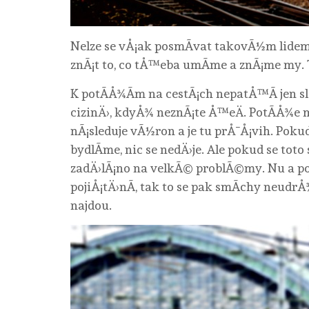
Nelze se vÅ¡ak posmÃ­vat takovÃ½m lid
znÃ¡t to, co tÅ™eba umÃ­me a znÃ¡me my. 
K potÃ­Å¾Ã­m na cestÃ¡ch nepatÅ™Ã­ jen s
cizinÄ›, kdyÅ¾ neznÃ¡te Å™eÄ. PotÃ­Å¾e 
nÃ¡sleduje vÃ½ron a je tu prÅ¯Å¡vih. Pokud
bydlÃ­me, nic se nedÄ›je. Ale pokud se toto
zadÄ›lÃ¡no na velkÃ© problÃ©my. Nu a 
pojiÅ¡tÄ›nÃ­, tak to se pak smÃ­chy neudr
najdou.