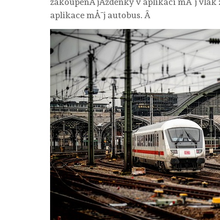
zakoupenÃ­ jÃ­zdenky v aplikaci mÅ¯j vlak
aplikace mÅ¯j autobus. Â