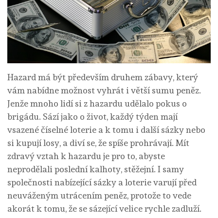
Hazard má být především druhem zábavy, který
vám nabídne možnost vyhrát i větší sumu peněz.
Jenže mnoho lidí si z hazardu udělalo pokus o
brigádu. Sází jako o život, každý týden mají
vsazené číselné loterie a k tomu i další sázky nebo
si kupují losy, a diví se, že spíše prohrávají. Mít
zdravý vztah k hazardu je pro to, abyste
neprodělali poslední kalhoty, stěžejní. I samy
společnosti nabízející sázky a loterie varují před
neuváženým utrácením peněz, protože to vede
akorát k tomu, že se sázející velice rychle zadluží.