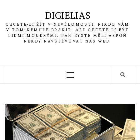
Skip
to
DIGIELIAS
content
CHCETE-LI ŽÍT V NEVĚDOMOSTI, NIKDO VÁM
V TOM NEMŮŽE BRÁNIT. ALE CHCETE-LI BÝT
LIDMI MOUDRÝMI, PAK BYSTE MĚLI ASPOŇ
NĚKDY NAVŠTĚVOVAT NÁŠ WEB.
Primary
Menu