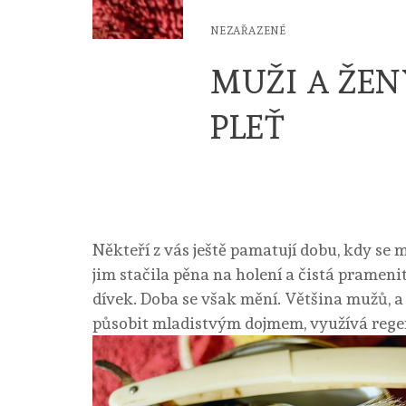
NEZAŘAZENÉ
MUŽI A ŽEN
PLEŤ
Někteří z vás ještě pamatují dobu, kdy se 
jim stačila pěna na holení a čistá pramen
dívek. Doba se však mění. Většina mužů, a t
působit mladistvým dojmem, využívá rege