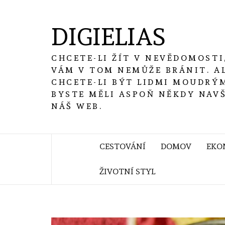
Skip
to
DIGIELIAS
content
CHCETE-LI ŽÍT V NEVĚDOMOSTI
VÁM V TOM NEMŮŽE BRÁNIT. A
CHCETE-LI BÝT LIDMI MOUDRÝM
BYSTE MĚLI ASPOŇ NĚKDY NAV
NÁŠ WEB.
CESTOVÁNÍ
DOMOV
EKO
ŽIVOTNÍ STYL