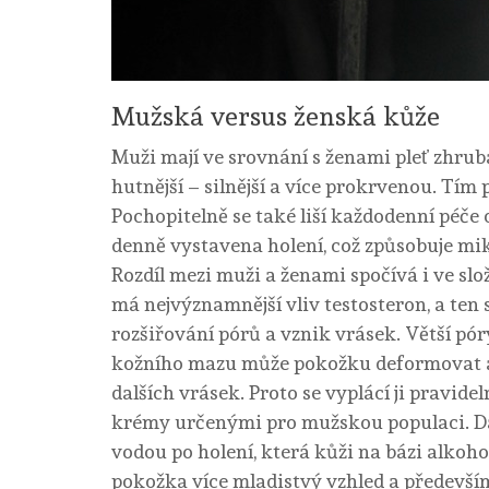
Mužská versus ženská kůže
Muži mají ve srovnání s ženami pleť zhruba
hutnější – silnější a více prokrvenou. Tím
Pochopitelně se také liší každodenní péče
denně vystavena holení, což způsobuje mi
Rozdíl mezi muži a ženami spočívá i ve sl
má nejvýznamnější vliv testosteron, a ten
rozšiřování pórů a vznik vrásek. Větší pór
kožního mazu může pokožku deformovat a 
dalších vrásek. Proto se vyplácí ji pravidel
krémy určenými pro mužskou populaci. Dávn
vodou po holení, která kůži na bázi alkoh
pokožka více mladistvý vzhled a předevší