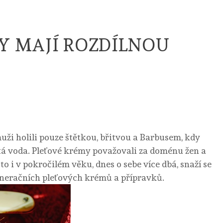
Y MAJÍ ROZDÍLNOU
muži holili pouze štětkou, břitvou a Barbusem, kdy
itá voda. Pleťové krémy považovali za doménu žen a
o i v pokročilém věku, dnes o sebe více dbá, snaží se
neračních pleťových krémů a přípravků.