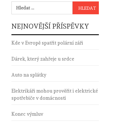
Vyhledávání
NEJNOVĚJŠÍ PŘÍSPĚVKY
Kde v Evropě spatřit polární záři
Dárek, který zahřeje u srdce
Auto na splátky
Elektrikáři mohou prověřit i elektrické
spotřebiče v domácnosti
Konec výmluv