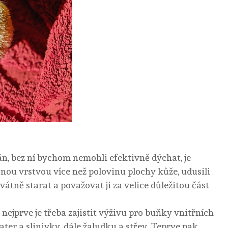
n, bez ní bychom nemohli efektivně dýchat, je
ou vrstvou více než polovinu plochy kůže, udusili
átně starat a považovat ji za velice důležitou část
 nejprve je třeba zajistit výživu pro buňky vnitřních
jater a slinivky, dále žaludku a střev. Teprve pak