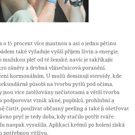
 o 15 procent více mastnou a asi o jednu pětinu
 pádem také vyžaduje vyšší příjem živin a energie.
o mužskou pleť
od té ženské, navíc je takříkajíc
kro záněty a drobná vlásečnicová poranění.
ožení hormonálním. U mužů dominují steroidy, kde
 sekundárně působí na tvorbu pytlů pod očima,
y jsou více zatěžovány nečistotami a větší tvorba
podporovat vznik akné, pupínků, prohlubní a
ně čistit, používat občasný peeling a také ji ošetřovat
o pryč je tedy doba, kdy stačilo potřít tváře
olu naopak vysušila. Aplikací krémů po holení získá
m potřebnou výživu.