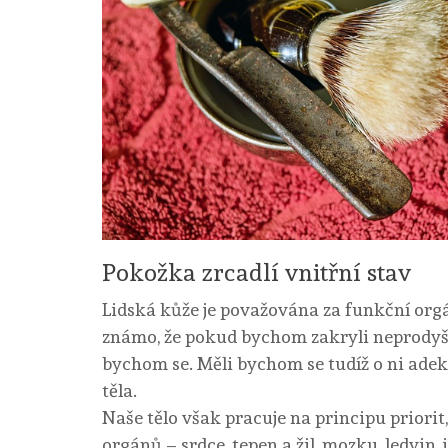
Pokožka zrcadlí vnitřní stav
Lidská kůže je považována za funkční orgá
známo, že pokud bychom zakryli neprodyšn
bychom se. Měli bychom se tudíž o ni adekv
těla.
Naše tělo však pracuje na principu priorit,
orgánů – srdce, tepen a žil, mozku, ledvin, 