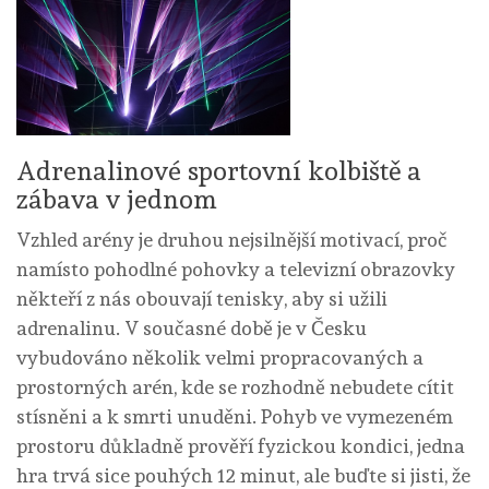
Adrenalinové sportovní kolbiště a
zábava v jednom
Vzhled arény je druhou nejsilnější motivací, proč
namísto pohodlné pohovky a televizní obrazovky
někteří z nás obouvají tenisky, aby si užili
adrenalinu. V současné době je v Česku
vybudováno několik velmi propracovaných a
prostorných arén, kde se rozhodně nebudete cítit
stísněni a k smrti unuděni. Pohyb ve vymezeném
prostoru důkladně prověří fyzickou kondici, jedna
hra trvá sice pouhých 12 minut, ale buďte si jisti, že