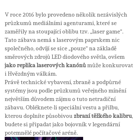
V roce 2016 bylo provedeno několik nezávislých
průzkumů mediálními agenturami, které se
zaměřily na stoupající oblibu tzv. „laser game“.
Tato
zábava
nemá s laserovým paprskem nic
společného, odvíjí se sice „pouze“ na základě
směrových zdrojů LED diodového světla, ovšem
jako replika laserových kanónů
může konkurovat
i Hvězdným válkám.
Právě technické vybavení, zbraně a podpůrné
systémy jsou podle průzkumů veřejného mínění
největším důvodem zájmu o tuto netradiční
zábavu. Obléknete-li speciální vestu a přilbu,
kterou doplníte působivou
zbraní těžkého kalibru
,
budete si připadat jako bojovník v legendární
potemnělé počítačové aréně.