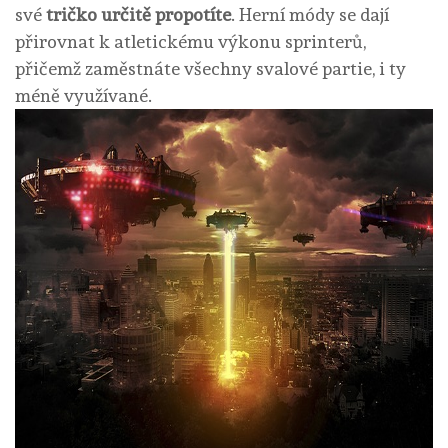
své
tričko určitě propotíte
. Herní módy se dají
přirovnat k atletickému výkonu sprinterů,
přičemž zaměstnáte všechny svalové partie, i ty
méně využívané.