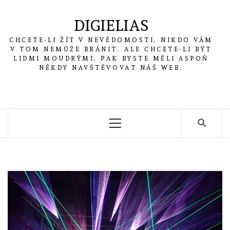
Skip
to
DIGIELIAS
content
CHCETE-LI ŽÍT V NEVĚDOMOSTI, NIKDO VÁM
V TOM NEMŮŽE BRÁNIT. ALE CHCETE-LI BÝT
LIDMI MOUDRÝMI, PAK BYSTE MĚLI ASPOŇ
NĚKDY NAVŠTĚVOVAT NÁŠ WEB.
Primary
Menu