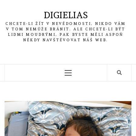
Skip
to
DIGIELIAS
content
CHCETE-LI ŽÍT V NEVĚDOMOSTI, NIKDO VÁM
V TOM NEMŮŽE BRÁNIT. ALE CHCETE-LI BÝT
LIDMI MOUDRÝMI, PAK BYSTE MĚLI ASPOŇ
NĚKDY NAVŠTĚVOVAT NÁŠ WEB.
Primary
Menu