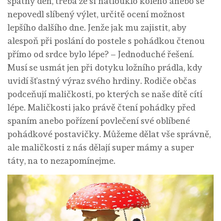
špatný den, třeba že si natlouklo koleno anebo se
nepovedl slíbený výlet, určitě ocení možnost
lepšího dalšího dne. Jenže jak mu zajistit, aby
alespoň při poslání do postele s pohádkou čtenou
přímo od srdce bylo lépe? – Jednoduché řešení.
Musí se usmát jen při dotyku ložního prádla, kdy
uvidí šťastný výraz svého hrdiny. Rodiče občas
podceňují maličkosti, po kterých se naše dítě cítí
lépe. Maličkosti jako právě čtení pohádky před
spaním anebo pořízení povlečení své oblíbené
pohádkové postavičky. Můžeme dělat vše správně,
ale maličkosti z nás dělají super mámy a super
táty, na to nezapomínejme.