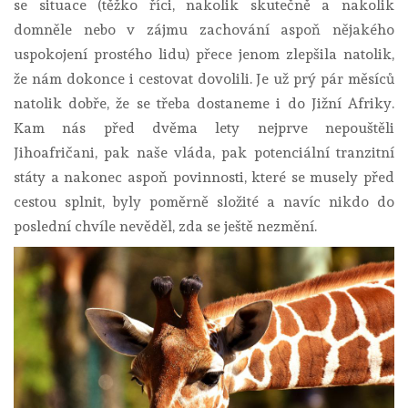
se situace (těžko říci, nakolik skutečně a nakolik
domněle nebo v zájmu zachování aspoň nějakého
uspokojení prostého lidu) přece jenom zlepšila natolik,
že nám dokonce i cestovat dovolili. Je už prý pár měsíců
natolik dobře, že se třeba dostaneme i do Jižní Afriky.
Kam nás před dvěma lety nejprve nepouštěli
Jihoafričani, pak naše vláda, pak potenciální tranzitní
státy a nakonec aspoň povinnosti, které se musely před
cestou splnit, byly poměrně složité a navíc nikdo do
poslední chvíle nevěděl, zda se ještě nezmění.