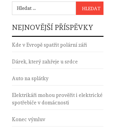
Vyhledávání
NEJNOVĚJŠÍ PŘÍSPĚVKY
Kde v Evropě spatřit polární záři
Dárek, který zahřeje u srdce
Auto na splátky
Elektrikáři mohou prověřit i elektrické
spotřebiče v domácnosti
Konec výmluv