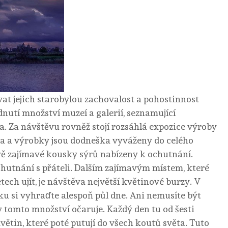
t jejich starobylou zachovalost a pohostinnost
dnutí množství muzeí a galerií, seznamující
. Za návštěvu rovněž stojí rozsáhlá expozice výroby
ila a výrobky jsou dodneška vyváženy do celého
vě zajímavé kousky sýrů nabízeny k ochutnání.
hutnání s přáteli. Dalším zajímavým místem, které
ech ujít, je návštěva největší květinové burzy. V
u si vyhraďte alespoň půl dne. Ani nemusíte být
v tomto množství očaruje. Každý den tu od šesti
ětin, které poté putují do všech koutů světa. Tuto