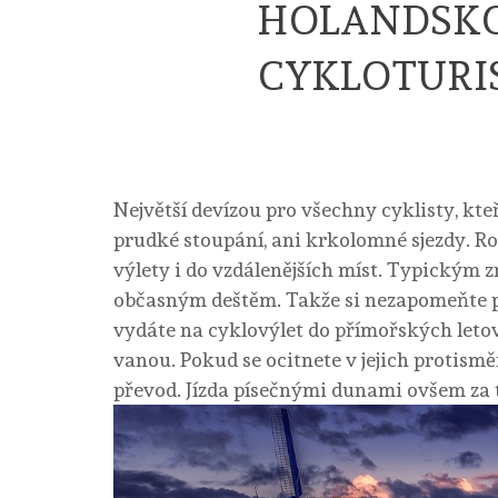
HOLANDSKO 
CYKLOTURI
Největší devízou pro všechny cyklisty, kteř
prudké stoupání, ani krkolomné sjezdy. Ro
výlety i do vzdálenějších míst. Typickým 
občasným deštěm. Takže si nezapomeňte p
vydáte na cyklovýlet do přímořských letovis
vanou. Pokud se ocitnete v jejich protisměr
převod. Jízda písečnými dunami ovšem za 