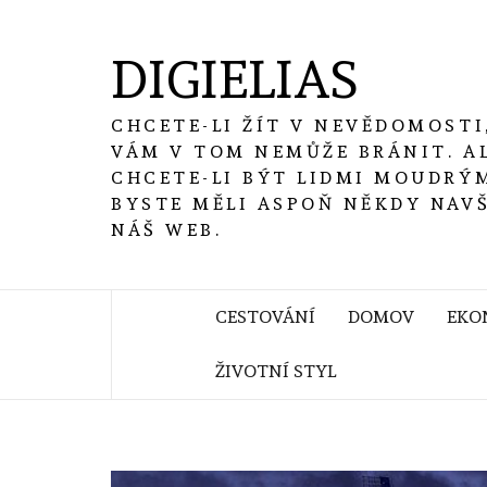
Skip
to
DIGIELIAS
content
CHCETE-LI ŽÍT V NEVĚDOMOSTI
VÁM V TOM NEMŮŽE BRÁNIT. A
CHCETE-LI BÝT LIDMI MOUDRÝM
BYSTE MĚLI ASPOŇ NĚKDY NAV
NÁŠ WEB.
CESTOVÁNÍ
DOMOV
EKO
ŽIVOTNÍ STYL