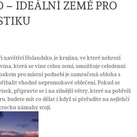
– IDEÁLNÍ ZEMĚ PRO
STIKU
í navštíví Holandsko, je krajina, ve které nehrozí
vina, která se vine celou zemí, umožňuje celodenní
znakem pro místní podnebí je zamračená obloha s
řibalit vhodné nepromokavé oblečení. Pokud se
ek, připravte se i na silnější větry, které na pobřeží
u, budete mít co dělat i když si přeřadíte na nejlehčí
trochu námahy stojí.