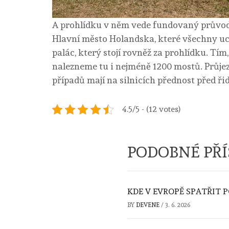
A prohlídku v něm vede fundovaný průvodc
Hlavní město Holandska, které všechny uc
palác, který stojí rovněž za prohlídku. Tím
nalezneme tu i nejméně 1200 mostů. Průjez
případů mají na silnicích přednost před ři
4.5/5 - (12 votes)
PODOBNÉ PŘ
KDE V EVROPĚ SPATŘIT P
BY
DEVENE
/
3. 6. 2026