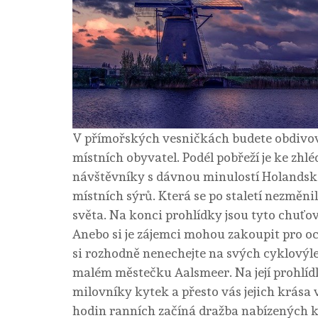
V přímořských vesničkách budete obdivova
místních obyvatel. Podél pobřeží je ke zhlé
návštěvníky s dávnou minulostí Holandska
místních sýrů. Která se po staletí nezměn
světa. Na konci prohlídky jsou tyto chuťo
Anebo si je zájemci mohou zakoupit pro oc
si rozhodně nenechejte na svých cyklovýlet
malém městečku Aalsmeer. Na její prohlídk
milovníky kytek a přesto vás jejich krása 
hodin ranních začíná dražba nabízených kv